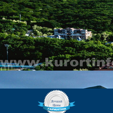
КОНТАКТЫ
ЕДИНОЙ СЛУЖБЫ БРОНИРОВАНИЯ:
8 (800) 551-53-03
(Бесплатный звонок)
kurortinfo@mail.ru
АДРЕС САНАТОРИЯ «ДУБОВАЯ
РОЩА»:
357400, г. Железноводск, ул.
Ленина, 83.